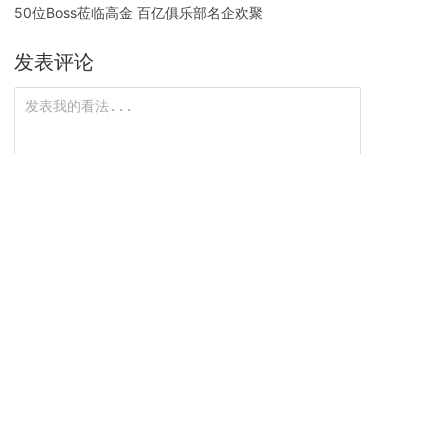
50位Boss莅临高金 百亿俱乐部名企欢聚
发表评论
匿名评论，需审核
0/1000
提交评论
没有更多评论了
最新资讯
封面新闻 ：“绿马”开跑迎大运 高金食品“香”约蓉
1
城为体育赛事爱好者奉上营养大礼
『人民日报』：贵州高金食品科学抢抓生产，保
2