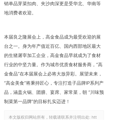
销单品芽菜扣肉、夹沙肉深更是受华北、华南等
地消费者欢迎。
本届良之隆展会上，高金食品成为最受欢迎的展
台之一。身为年产值近百亿、国内西部地区最大
的生猪屠宰加工企业，高金食品早就成为了食材
行业的中坚力量。作为城市优质食材服务商，“高
金食品”在本届展会上必将大放异彩。展望未来，
“高金美食”将秉持匠心，专注打造子品牌IP系列产
品，涵盖火锅、团膳、宴席、家常菜，朝 “川味预
制菜第一品牌”的目标扎实迈进！
本文版权归网站所有，转载请联系并注明出处:
htt
p://127.0.0.1/article-detail/NKl8XORW