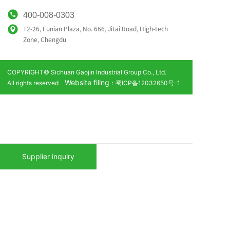
400-008-0303
T2-26, Funian Plaza, No. 666, Jitai Road, High-tech
Zone,
Chengdu
COPYRIGHT© Sichuan Gaojin Industrial Group Co., Ltd.
Website filing
All rights reserved
：蜀ICP备12032650号-1
Supplier inquiry