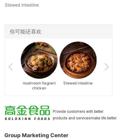
Stewed intestine
你可能还喜欢
ed Pork
mushroom fragrant
Stewed intestine
Tuo tuo meat
with Red
chicken
为客户提供更好的产品和服务
 Paste
让生活更美好
Provide customers with better
products and servicesmake life better
Group Marketing Center