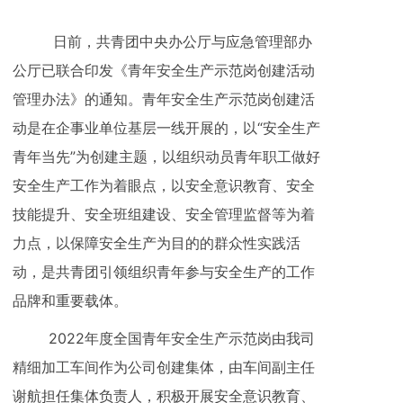
日前，共青团中央办公厅与应急管理部办
公厅已联合印发《青年安全生产示范岗创建活动
管理办法》的通知。青年安全生产示范岗创建活
动是在企事业单位基层一线开展的，以“安全生产
青年当先”为创建主题，以组织动员青年职工做好
安全生产工作为着眼点，以安全意识教育、安全
技能提升、安全班组建设、安全管理监督等为着
力点，以保障安全生产为目的的群众性实践活
动，是共青团引领组织青年参与安全生产的工作
品牌和重要载体。
2022年度全国青年安全生产示范岗由我司
精细加工车间作为公司创建集体，由车间副主任
谢航担任集体负责人，积极开展安全意识教育、