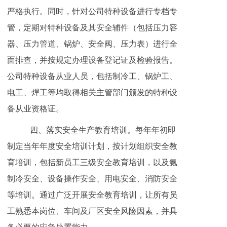
严格执行。同时，针对公司特种设备进行专档专
管，定期对特种设备及其安全辅件（包括压力容
器、压力管道、锅炉、安全阀、压力表）进行全
面排查，并按规定办理设备登记证及检验报告。
公司特种设备从业人员，包括制冷工、锅炉工、
电工、焊工等均取得相关主管部门颁发的特种设
备从业资格证。
四、落实安全生产教育培训。每年年初即
制定当年年度安全培训计划，按计划组织安全教
育培训，包括新员工三级安全教育培训，以及氨
制冷安全、设备操作安全、用电安全、消防安全
等培训。通过广泛开展安全教育培训，让所有员
工熟悉本岗位、车间及厂区安全风险因素，并具