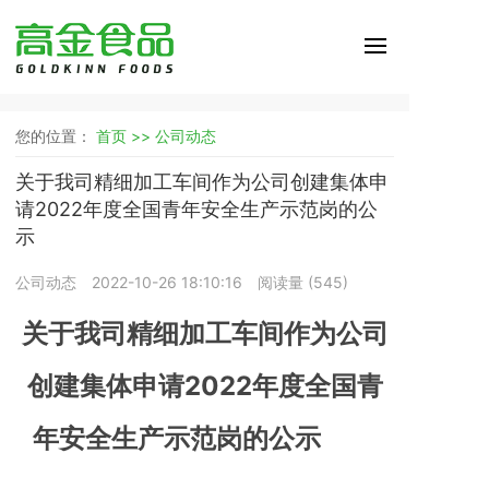
您的位置：
首页 >>
公司动态
关于我司精细加工车间作为公司创建集体申
请2022年度全国青年安全生产示范岗的公
示
公司动态
2022-10-26 18:10:16
阅读量 (
545
)
关于我司精细加工车间作为公司
创建集体申请2022年度全国青
年安全生产示范岗的公示