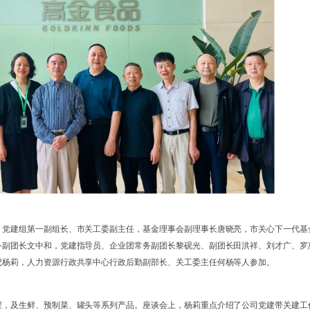
，党建组第一副组长、市关工委副主任，基金理事会副理事长唐晓亮，市关心下一代基
务副团长文中和，党建指导员、企业团常务副团长黎砚光、副团长田洪祥、刘才广、罗
记杨莉，人力资源行政共享中心行政后勤副部长、关工委主任何杨等人参加。
程，及生鲜、预制菜、罐头等系列产品。座谈会上，杨莉重点介绍了公司党建带关建工