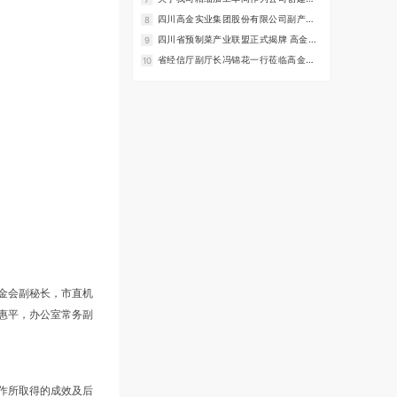
体申请2022年度全国青年安全生产示范
四川高金实业集团股份有限公司副产品
8
岗的公示
招标公告
四川省预制菜产业联盟正式揭牌 高金食
9
品当选首届理事长单位
省经信厅副厅长冯锦花一行莅临高金食
10
品 调研预制菜业务发展情况
金会副秘长，市直机
惠平，办公室常务副
作所取得的成效及后