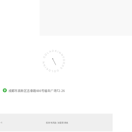
成都市高新区吉泰路666号福年广场T2-26
-1
投资有风险 加盟需谨慎