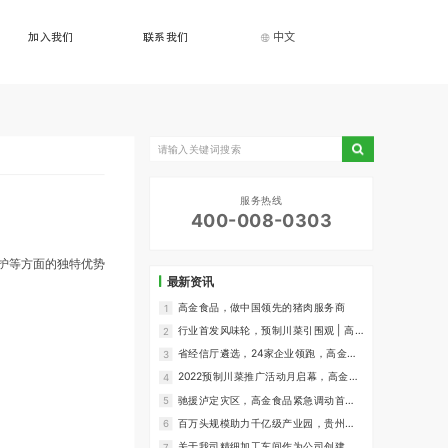
中文
加入我们
联系我们
服务热线
400-008-0303
护等方面的独特优势
最新资讯
高金食品，做中国领先的猪肉服务商
1
行业首发风味轮，预制川菜引围观 | 高
2
金食品亮相全国糖酒会，明星单品撩万
省经信厅遴选，24家企业领跑，高金食
3
人！
品入选四川省2022年新赛道领先型“赛手
2022预制川菜推广活动月启幕，高金食
4
企业”
品诚信宣誓热推明星单品！
驰援泸定灾区，高金食品紧急调动首批
5
预制菜爱心物资！
百万头规模助力千亿级产业园，贵州高
6
金食品正式投产
关于我司精细加工车间作为公司创建集
7