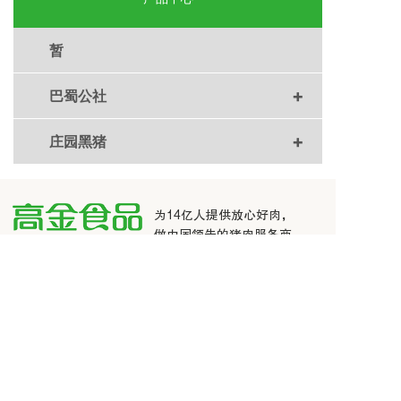
暂
+
巴蜀公社
+
庄园黑猪
为14亿人
提供放心好肉，
做中国领先的猪肉服务商
集团营销中心
400-008-0303
成都市高新区吉泰路666号福年广场T2-26
COPYRIGHT© 四川高金实业集团股份有限公司版权所有